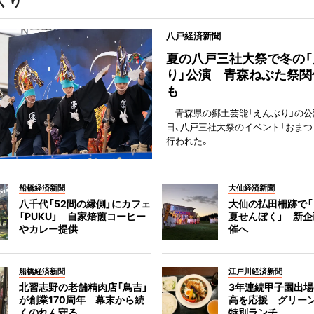
くり
八戸経済新聞
夏の八戸三社大祭で冬の「
り」公演 青森ねぶた祭関
も
青森県の郷土芸能「えんぶり」の公
日、八戸三社大祭のイベント「おまつ
行われた。
船橋経済新聞
大仙経済新聞
八千代「52間の縁側」にカフェ
大仙の払田柵跡で
「PUKU」 自家焙煎コーヒー
夏せんぼく」 新
やカレー提供
催へ
船橋経済新聞
江戸川経済新聞
北習志野の老舗精肉店「鳥吉」
3年連続甲子園出
が創業170周年 幕末から続
高を応援 グリー
くのれん守る
特別ランチ