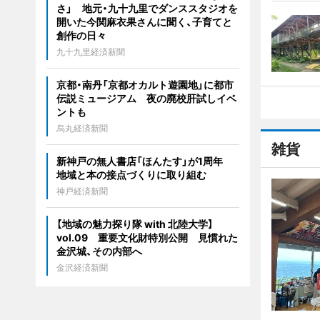
さ」 地元・九十九里でダンススタジオを
開いた今関麻衣果さんに聞く、子育てと
創作の日々
九十九里経済新聞
京都・南丹「京都オカルト遊園地」に都市
伝説ミュージアム 夜の廃校肝試しイベ
ントも
烏丸経済新聞
雑貨
新神戸の無人書店「ほんたす」が1周年
地域と本の接点づくりに取り組む
神戸経済新聞
【地域の魅力探り隊 with 北陸大学】
vol.09 重要文化財特別公開 見慣れた
金沢城、その内部へ
金沢経済新聞