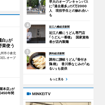
早大のオープンキャンパス
に「過去最多」の7万2000
人 現役学生との触れ合い
も
近江八幡経済新聞
近江八幡にうどん専門店
「うどん一番槍」 国家資格
麗白」が
者が店内製麺
野菜使う
九州市小倉北
調布経済新聞
8月3日、オープ
調布に讃岐うどん「骨付き
鶏 樹」 香川県なじみの「ぬ
るい」も提供
もっと見る
屋本店」が
450年間
MINKEITV