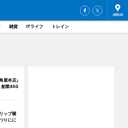
ン
雑貨
ITライフ
トレイン
角屋本店」
創業450
リップ横
つりにに